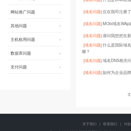
域名问题
仅在我司注册了
网站推广问题
[
]
域名问题
MObi域名WA
[
]
其他问题
域名问题
请问我想把在
[
]
主机租用问题
域名问题
什么是国际域
[
]
缀？
数据库问题
域名问题
域名DNS相关
[
]
支付问题
域名问题
如何为企业品
[
]
文
关于我们
|
联系我们
|
付款