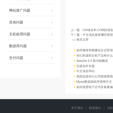
网站推广问题
其他问题
上一篇：
CN域名和.COM的域
主机租用问题
下一篇：
中文域名都有哪些类型
>> 相关文章
数据库问题
如何修改智能建站企业型顶部
你们的虚拟主机产品有什么
支付问题
Apache 2.0 新功能概览
垃圾信件专题
中文域名FAQ
我想知道你们公司能保障我
Mysql数据源程序调用方
如何放置电子证书及备案编
关于我们
|
联系我们
|
付款