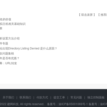
【 双击滚屏 】 【
推荐
名的价值
拟主机相关基础知识
章
析设置方法介绍
件专题
现Directory Listing Denied 是什么原因？
款问题集锦
年是否有优惠？
释：URL转发
关于我们
|
联系我们
|
付款方式
|
提交工单
|
常见问题
|
独立控制面板
-2022 建网科技, All rights reserved.
备案号：渝ICP备05001069号-1
备案号：渝ICP备