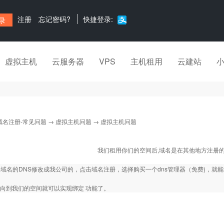
注册
忘记密码?
快捷登录:
虚拟主机
云服务器
VPS
主机租用
云建站
域名注册-常见问题
→
虚拟主机问题
→ 虚拟主机问题
我们租用你们的空间后,域名是在其他地方注册的
域名的DNS修改成我公司的，点击域名注册，选择购买一个dns管理器（免费)，就
指向到我们的空间就可以实现绑定 功能了。