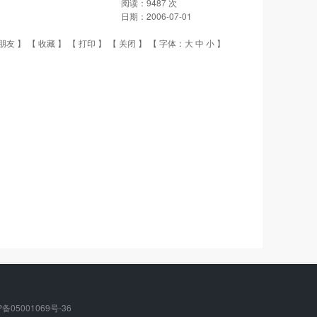
阅读：
9487
次
日期：
2006-07-01
朋友
】 【
收藏
】 【
打印
】 【
关闭
】 【 字体：
大
中
小
】
05001069号-36