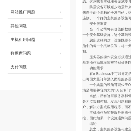
态。这意味着主机服务设施要
防震设备可以减少地震带来的
网站推广问题
来自于两个单独的子发电站，
连接。一个好的主机服务设施可
安全很重要
其他问题
当一个公司将有价值的数据和
一个安全基础设施，这个基础
主机租用问题
您所选择的这一设施既要不断
施中的每一个战略位置，将一天
制。
数据库问题
服务器的操作安全必须通过软
基本操作系统应该被特别修改
支付问题
功能需求
在e-Business中可以
出可因大量订单涌入而给服务
一个典型的设施可能位于OC-
满足需要并容纳大约1万台专门
当然，所有这些服务器和管道
是为监督和控制、发现问题和
户，解决方案或应用程序，而
主机操作员监督服务器操作，
控，因此如果一个设施遇到问
结论
总之，主机服务设施与建立在