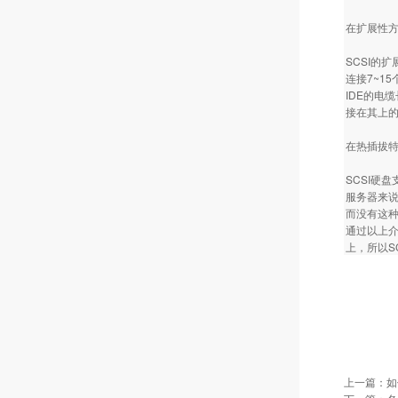
在扩展性
SCSI的
连接7~1
IDE的电
接在其上的
在热插拔
SCSI硬
服务器来说
而没有这种
通过以上介
上，所以S
上一篇：
如