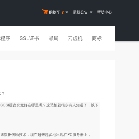
购物车
最新公告
帮助中心
0
小程序
SSL证书
邮局
云虚机
商标
盘？
但SCSI硬盘究竟好在哪里呢？这恐怕就很少有人知道了，以下
小型机上的高速数据传输技术，现在越来越多地出现在PC服务器上，