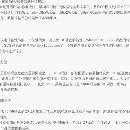
口正在成为PC服务器的标准接口。
口则是普通PC的标准接口。早期IDE接口的数据传输率非常低，从PIO0模式到UDMA33、
达到133MB/s。采用UltraWIDE、Ultra2WIDE、Ultra160/m标准的SCSI接口速度
定，数据传输率已经达到了320MB/s。
面
决定传输性能的一个关键因素。当主流IDE硬盘的转速在5400rpm时，SCSI硬盘的转
pm时，SCSI硬盘的转速早已高达15000rpm了。高转速意味着硬盘的平均寻道时间
盘无法相提并论了。
量方面
是影响硬盘性能的重要因素之一。SCSI硬盘一般都配置了容量相对较大(8MB甚至
SI硬盘采用了巨型磁阻磁头(GMR)技术，其读、写分别由不同的磁头来完成，大大提
盘的缓存容量则比较小，一般为2MB，虽然现在也出现了8MB缓存的IDE硬盘，提高了
到显著的提升。
用率方面
I硬盘和IDE硬盘的CPU占用率，可以发现SCSI硬盘具有相当的优势。SCSI硬盘可
体性能。
盘没有专用的数据处理芯片来担当数据处理重任，所以对CPU的占用比较多，比如当保
PU处理数据的结果。