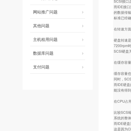
SCSI接
而IDE接
网站推广问题
的数据传输率只
标准已经确
其他问题
在转速方
主机租用问题
硬盘转速是
7200r
SCSI硬
数据库问题
在缓存容
支付问题
缓存容量也
同时，SC
而IDE硬
能没有得
在CPU占
比较SCS
系统的整
而IDE硬
这是因为C