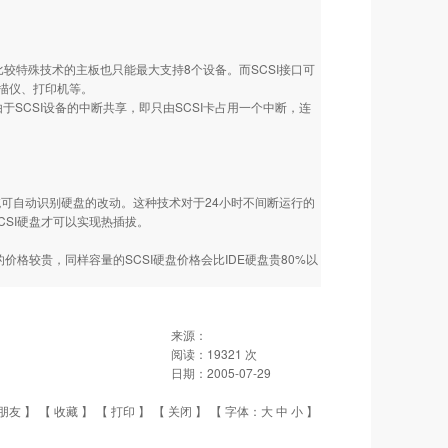
用比较特殊技术的主板也只能最大支持8个设备。而SCSI接口可
扫描仪、打印机等。
。由于SCSI设备的中断共享，即只由SCSI卡占用一个中断，连
统可自动识别硬盘的改动。这种技术对于24小时不间断运行的
CSI硬盘才可以实现热插拔。
价格较贵，同样容量的SCSI硬盘价格会比IDE硬盘贵80%以
来源：
阅读：
19321
次
日期：
2005-07-29
朋友
】 【
收藏
】 【
打印
】 【
关闭
】 【 字体：
大
中
小
】