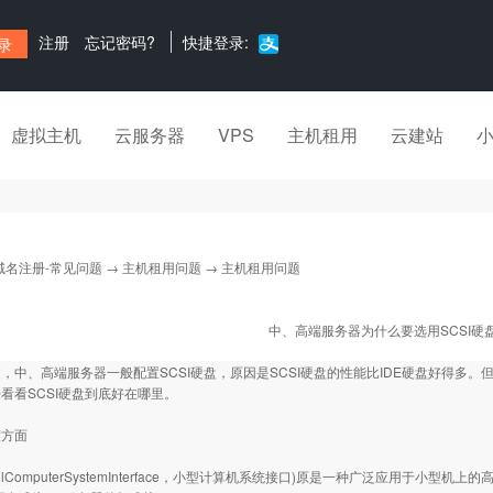
注册
忘记密码?
快捷登录:
虚拟主机
云服务器
VPS
主机租用
云建站
域名注册-常见问题
→
主机租用问题
→ 主机租用问题
中、高端服务器为什么要选用SCSI硬
，中、高端服务器一般配置SCSI硬盘，原因是SCSI硬盘的性能比IDE硬盘好得多。
看看SCSI硬盘到底好在哪里。
度方面
mallComputerSystemInterface，小型计算机系统接口)原是一种广泛应用于