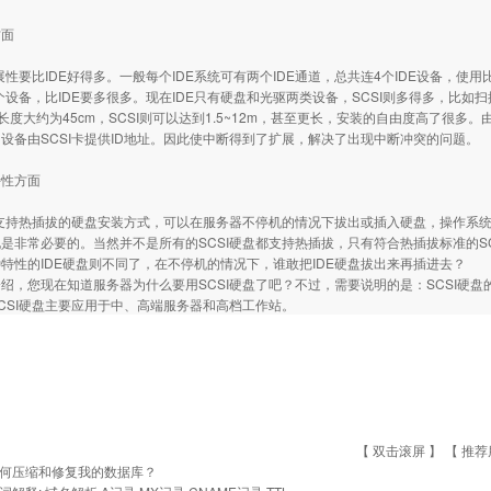
方面
扩展性要比IDE好得多。一般每个IDE系统可有两个IDE通道，总共连4个IDE设备，使
5个设备，比IDE要多很多。现在IDE只有硬盘和光驱两类设备，SCSI则多得多，比如
缆长度大约为45cm，SCSI则可以达到1.5~12m，甚至更长，安装的自由度高了很多
设备由SCSI卡提供ID地址。因此使中断得到了扩展，解决了出现中断冲突的问题。
特性方面
盘支持热插拔的硬盘安装方式，可以在服务器不停机的情况下拔出或插入硬盘，操作系
是非常必要的。当然并不是所有的SCSI硬盘都支持热插拔，只有符合热插拔标准的S
特性的IDE硬盘则不同了，在不停机的情况下，谁敢把IDE硬盘拔出来再插进去？
绍，您现在知道服务器为什么要用SCSI硬盘了吧？不过，需要说明的是：SCSI硬盘的
CSI硬盘主要应用于中、高端服务器和高档工作站。
【 双击滚屏 】 【
推荐
何压缩和修复我的数据库？