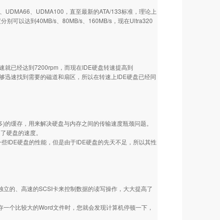
UDMA66、UDMA100，直至最新的ATA/133标准，理论上
分别可以达到40MB/s、80MB/s、160MB/s，现在Ultra320
速就已经达到7200rpm，而现在IDE硬盘转速提高到
短，能够迅速找到需要的磁道和扇区，所以在转速上IDE硬盘已经同
更多)的缓存，用来解决硬盘与内存之间的传输速度瓶颈问题。
高了硬盘的速度。
一些IDE硬盘的性能，但是由于IDE硬盘的先天不足，所以其性
通过独立的、高速的SCSI卡来控制数据的读写操作，大大提高了
存一个比较大的Word文件时，您就会发现计算机停顿一下，