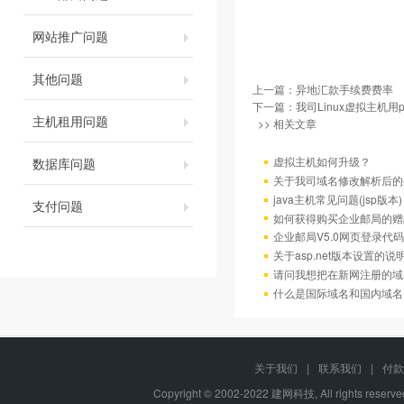
网站推广问题
其他问题
上一篇：
异地汇款手续费费率
下一篇：
我司Linux虚拟主机用
主机租用问题
>> 相关文章
虚拟主机如何升级？
数据库问题
关于我司域名修改解析后的
java主机常见问题(jsp版本)
支付问题
如何获得购买企业邮局的赠
企业邮局V5.0网页登录代码
关于asp.net版本设置的说
请问我想把在新网注册的域
什么是国际域名和国内域名
关于我们
|
联系我们
|
付款
Copyright © 2002-2022 建网科技, All rights reser