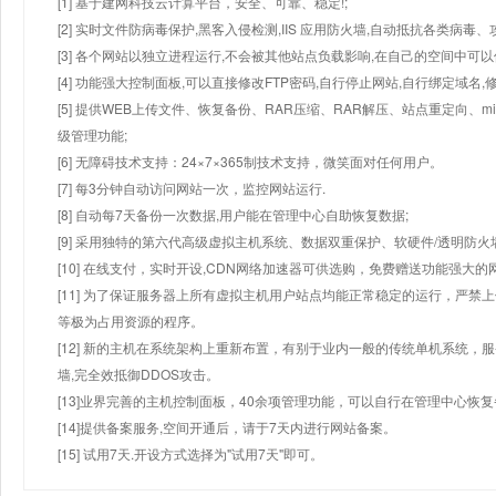
[1] 基于建网科技云计算平台，安全、可靠、稳定!;
[2] 实时文件防病毒保护,黑客入侵检测,IIS 应用防火墙,自动抵抗各类病毒、
[3] 各个网站以独立进程运行,不会被其他站点负载影响,在自己的空间中可以使用
[4] 功能强大控制面板,可以直接修改FTP密码,自行停止网站,自行绑定域名,
[5] 提供WEB上传文件、恢复备份、RAR压缩、RAR解压、站点重定向
级管理功能;
[6] 无障碍技术支持：24×7×365制技术支持，微笑面对任何用户。
[7] 每3分钟自动访问网站一次，监控网站运行.
[8] 自动每7天备份一次数据,用户能在管理中心自助恢复数据;
[9] 采用独特的第六代高级虚拟主机系统、数据双重保护、软硬件/透明防火
[10] 在线支付，实时开设,CDN网络加速器可供选购，免费赠送功能强大
[11] 为了保证服务器上所有虚拟主机用户站点均能正常稳定的运行，严禁上
等极为占用资源的程序。
[12] 新的主机在系统架构上重新布置，有别于业内一般的传统单机系统，
墙,完全效抵御DDOS攻击。
[13]业界完善的主机控制面板，40余项管理功能，可以自行在管理中心恢
[14]提供备案服务,空间开通后，请于7天内进行网站备案。
[15] 试用7天.开设方式选择为"试用7天"即可。