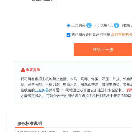
正式购买
试用7天
（收费
我已阅读并同意建网科技
虚拟主机购
重要提示
我司所有虚拟主机均禁止色情、木马、病毒、诈骗、私服、外挂、钓鱼
院、民营医院、弓驽刀剑、赌博用具、游戏币交易、减肥丰胸类、警用
信线路的
云服务器
并开通360网站卫士或百度云加速进行安全防护。
我
才能绑定域名。 可能受攻击的网站请在虚拟主机控制面板中开启“360网
服务标准说明