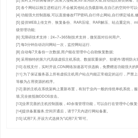
[3] 各个网站以独立进程运行,不会被其他站点负载影响,在自己的空间中可以使用
[4] 功能强大控制面板,可以直接修改FTP密码,自行停止网站,自行绑定域名,
[5] 提供WEB上传文件、恢复备份、RAR压缩、RAR解压、站点重定向
级管理功能;
[6] 无障碍技术支持：24×7×365制技术支持，微笑面对任何用户。
[7] 每3分钟自动访问网站一次，监控网站运行.
[8] 自动每7天备份一次数据,用户能在管理中心自助恢复数据;
[9] 采用独特的第六代高级虚拟主机系统、数据双重保护、软硬件/透明防火
[10] 在线支付，实时开设,CDN网络加速器可供选购，免费赠送功能强大
[11] 为了保证服务器上所有虚拟主机用户站点均能正常稳定的运行，严禁上
等极为占用资源的程序。
[12] 新的主机在系统架构上重新布置，有别于业内一般的传统单机系统，
墙,完全效抵御DDOS攻击。
[13]业界完善的主机控制面板，40余项管理功能，可以自行在管理中心恢
[14]提供备案服务,空间开通后，请于7天内进行网站备案。
[15] 试用7天.开设方式选择为"试用7天"即可。