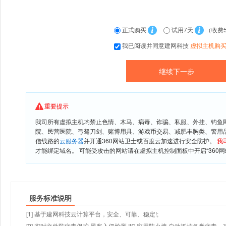
正式购买
试用7天
（收费
我已阅读并同意建网科技
虚拟主机购
重要提示
我司所有虚拟主机均禁止色情、木马、病毒、诈骗、私服、外挂、钓鱼
院、民营医院、弓驽刀剑、赌博用具、游戏币交易、减肥丰胸类、警用
信线路的
云服务器
并开通360网站卫士或百度云加速进行安全防护。
我
才能绑定域名。 可能受攻击的网站请在虚拟主机控制面板中开启“360网
服务标准说明
[1] 基于建网科技云计算平台，安全、可靠、稳定!;
[2] 实时文件防病毒保护,黑客入侵检测,IIS 应用防火墙,自动抵抗各类病毒、