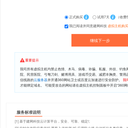
正式购买
试用7天
（收费
我已阅读并同意建网科技
虚拟主机购
重要提示
我司所有虚拟主机均禁止色情、木马、病毒、诈骗、私服、外挂、钓鱼
院、民营医院、弓驽刀剑、赌博用具、游戏币交易、减肥丰胸类、警用
信线路的
云服务器
并开通360网站卫士或百度云加速进行安全防护。
我
才能绑定域名。 可能受攻击的网站请在虚拟主机控制面板中开启“360网
服务标准说明
[1] 基于建网科技云计算平台，安全、可靠、稳定!;
[2] 实时文件防病毒保护,黑客入侵检测,IIS 应用防火墙,自动抵抗各类病毒、