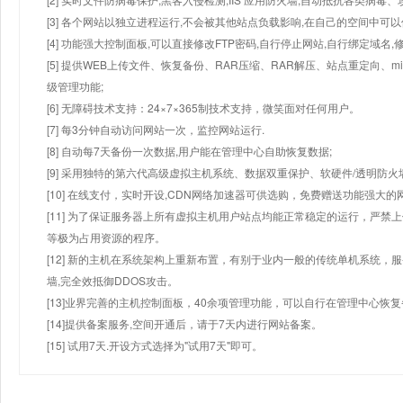
[3] 各个网站以独立进程运行,不会被其他站点负载影响,在自己的空间中可以使用
[4] 功能强大控制面板,可以直接修改FTP密码,自行停止网站,自行绑定域名,
[5] 提供WEB上传文件、恢复备份、RAR压缩、RAR解压、站点重定向
级管理功能;
[6] 无障碍技术支持：24×7×365制技术支持，微笑面对任何用户。
[7] 每3分钟自动访问网站一次，监控网站运行.
[8] 自动每7天备份一次数据,用户能在管理中心自助恢复数据;
[9] 采用独特的第六代高级虚拟主机系统、数据双重保护、软硬件/透明防火
[10] 在线支付，实时开设,CDN网络加速器可供选购，免费赠送功能强大
[11] 为了保证服务器上所有虚拟主机用户站点均能正常稳定的运行，严禁上
等极为占用资源的程序。
[12] 新的主机在系统架构上重新布置，有别于业内一般的传统单机系统，
墙,完全效抵御DDOS攻击。
[13]业界完善的主机控制面板，40余项管理功能，可以自行在管理中心恢
[14]提供备案服务,空间开通后，请于7天内进行网站备案。
[15] 试用7天.开设方式选择为"试用7天"即可。